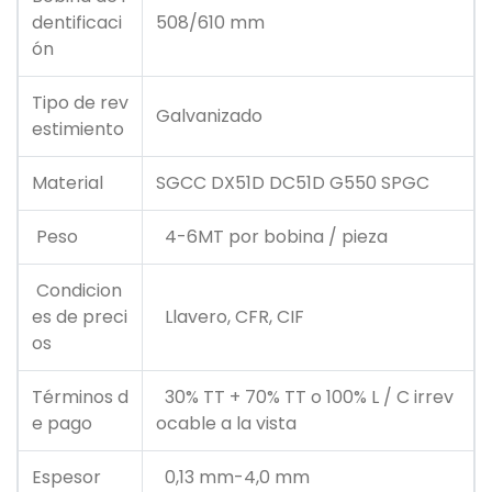
dentificaci
508/610 mm
ón
Tipo de rev
Galvanizado
estimiento
Material
SGCC DX51D DC51D G550 SPGC
Peso
4-6MT por bobina / pieza
Condicion
es de preci
Llavero, CFR, CIF
os
Términos d
30% TT + 70% TT o 100% L / C irrev
e pago
ocable a la vista
Espesor
0,13 mm-4,0 mm