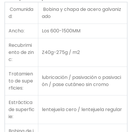
Comunida
Bobina y chapa de acero galvaniz
d:
ado
Ancho:
Los 600-1500MM
Recubrimi
ento de zin
Z40g-275g / m2
c:
Tratamien
lubricación / pasivación o pasivaci
to de supe
ón / pase cutáneo sin cromo
rficies:
Estráctica
de superfic
lentejuela cero / lentejuela regular
ie:
Bobina de i