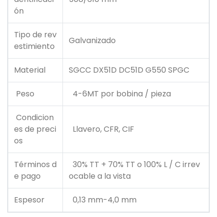
ón
Tipo de rev
Galvanizado
estimiento
Material
SGCC DX51D DC51D G550 SPGC
Peso
4-6MT por bobina / pieza
Condicion
es de preci
Llavero, CFR, CIF
os
Términos d
30% TT + 70% TT o 100% L / C irrev
e pago
ocable a la vista
Espesor
0,13 mm-4,0 mm