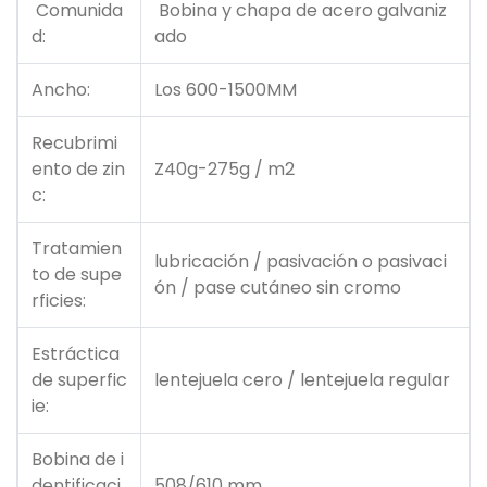
Comunida
Bobina y chapa de acero galvaniz
d:
ado
Ancho:
Los 600-1500MM
Recubrimi
ento de zin
Z40g-275g / m2
c:
Tratamien
lubricación / pasivación o pasivaci
to de supe
ón / pase cutáneo sin cromo
rficies:
Estráctica
de superfic
lentejuela cero / lentejuela regular
ie:
Bobina de i
dentificaci
508/610 mm