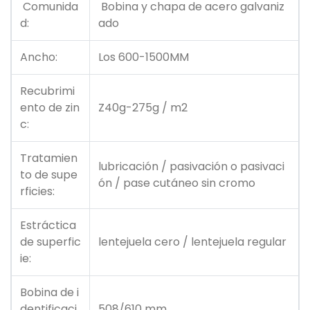
Comunida
Bobina y chapa de acero galvaniz
d:
ado
Ancho:
Los 600-1500MM
Recubrimi
ento de zin
Z40g-275g / m2
c:
Tratamien
lubricación / pasivación o pasivaci
to de supe
ón / pase cutáneo sin cromo
rficies:
Estráctica
de superfic
lentejuela cero / lentejuela regular
ie:
Bobina de i
dentificaci
508/610 mm