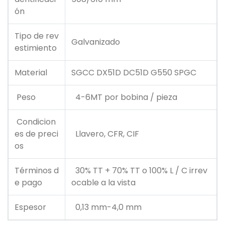
ón
Tipo de rev
Galvanizado
estimiento
Material
SGCC DX51D DC51D G550 SPGC
Peso
4-6MT por bobina / pieza
Condicion
es de preci
Llavero, CFR, CIF
os
Términos d
30% TT + 70% TT o 100% L / C irrev
e pago
ocable a la vista
Espesor
0,13 mm-4,0 mm