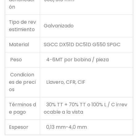
ón
Tipo de rev
Galvanizado
estimiento
Material
SGCC DX51D DC51D G550 SPGC
Peso
4-6MT por bobina / pieza
Condicion
es de preci
Llavero, CFR, CIF
os
Términos d
30% TT + 70% TT o 100% L / C irrev
e pago
ocable a la vista
Espesor
0,13 mm-4,0 mm