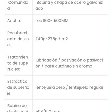
Comunida
Bobina y chapa de acero galvaniz
d:
ado
Ancho:
Los 600-1500MM
Recubrimi
ento de zin
Z40g-275g / m2
c:
Tratamien
lubricación / pasivación o pasivaci
to de supe
ón / pase cutáneo sin cromo
rficies:
Estráctica
de superfic
lentejuela cero / lentejuela regular
ie:
Bobina de i
dentificaci
508/610 mm