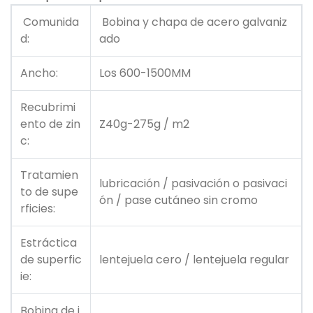
Comunida
Bobina y chapa de acero galvaniz
d:
ado
Ancho:
Los 600-1500MM
Recubrimi
ento de zin
Z40g-275g / m2
c:
Tratamien
lubricación / pasivación o pasivaci
to de supe
ón / pase cutáneo sin cromo
rficies:
Estráctica
de superfic
lentejuela cero / lentejuela regular
ie:
Bobina de i