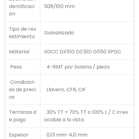
dentificaci
508/610 mm
ón
Tipo de rev
Galvanizado
estimiento
Material
SGCC DX51D DC51D G550 SPGC
Peso
4-6MT por bobina / pieza
Condicion
es de preci
Llavero, CFR, CIF
os
Términos d
30% TT + 70% TT o 100% L / C irrev
e pago
ocable a la vista
Espesor
0,13 mm-4,0 mm