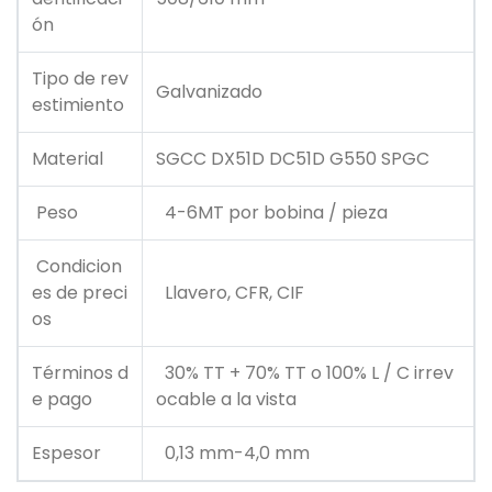
ón
Tipo de rev
Galvanizado
estimiento
Material
SGCC DX51D DC51D G550 SPGC
Peso
4-6MT por bobina / pieza
Condicion
es de preci
Llavero, CFR, CIF
os
Términos d
30% TT + 70% TT o 100% L / C irrev
e pago
ocable a la vista
Espesor
0,13 mm-4,0 mm