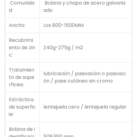
Comunida
Bobina y chapa de acero galvaniz
d:
ado
Ancho:
Los 600-1500MM
Recubrimi
ento de zin
Z40g-275g / m2
c:
Tratamien
lubricación / pasivación o pasivaci
to de supe
ón / pase cutáneo sin cromo
rficies:
Estráctica
de superfic
lentejuela cero / lentejuela regular
ie:
Bobina de i
dentificaci
508/610 mm