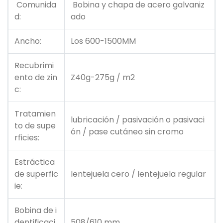
Comunida
Bobina y chapa de acero galvaniz
d:
ado
Ancho:
Los 600-1500MM
Recubrimi
ento de zin
Z40g-275g / m2
c:
Tratamien
lubricación / pasivación o pasivaci
to de supe
ón / pase cutáneo sin cromo
rficies:
Estráctica
de superfic
lentejuela cero / lentejuela regular
ie:
Bobina de i
dentificaci
508/610 mm