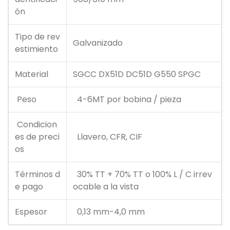
ón
Tipo de rev
Galvanizado
estimiento
Material
SGCC DX51D DC51D G550 SPGC
Peso
4-6MT por bobina / pieza
Condicion
es de preci
Llavero, CFR, CIF
os
Términos d
30% TT + 70% TT o 100% L / C irrev
e pago
ocable a la vista
Espesor
0,13 mm-4,0 mm