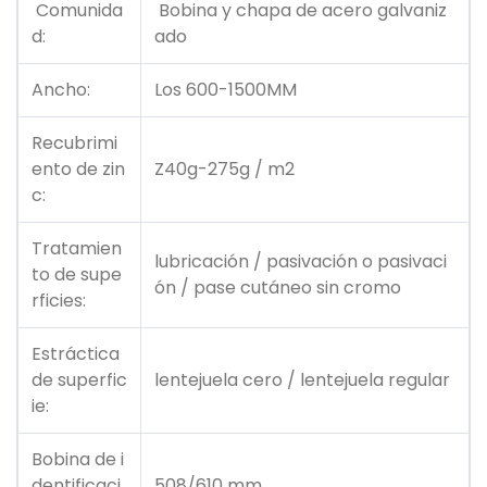
Comunida
Bobina y chapa de acero galvaniz
d:
ado
Ancho:
Los 600-1500MM
Recubrimi
ento de zin
Z40g-275g / m2
c:
Tratamien
lubricación / pasivación o pasivaci
to de supe
ón / pase cutáneo sin cromo
rficies:
Estráctica
de superfic
lentejuela cero / lentejuela regular
ie:
Bobina de i
dentificaci
508/610 mm