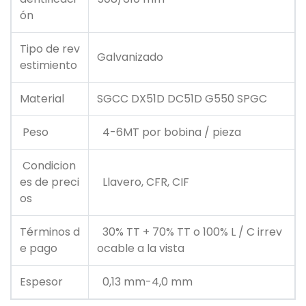
ón
Tipo de rev
Galvanizado
estimiento
Material
SGCC DX51D DC51D G550 SPGC
Peso
4-6MT por bobina / pieza
Condicion
es de preci
Llavero, CFR, CIF
os
Términos d
30% TT + 70% TT o 100% L / C irrev
e pago
ocable a la vista
Espesor
0,13 mm-4,0 mm