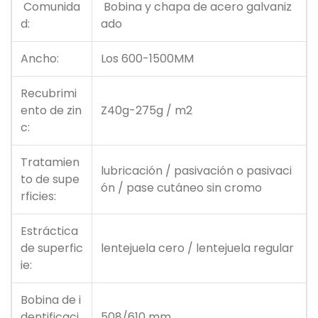
Comunida
Bobina y chapa de acero galvaniz
d:
ado
Ancho:
Los 600-1500MM
Recubrimi
ento de zin
Z40g-275g / m2
c:
Tratamien
lubricación / pasivación o pasivaci
to de supe
ón / pase cutáneo sin cromo
rficies:
Estráctica
de superfic
lentejuela cero / lentejuela regular
ie:
Bobina de i
dentificaci
508/610 mm