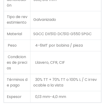
ón
Tipo de rev
Galvanizado
estimiento
Material
SGCC DX51D DC51D G550 SPGC
Peso
4-6MT por bobina / pieza
Condicion
es de preci
Llavero, CFR, CIF
os
Términos d
30% TT + 70% TT o 100% L / C irrev
e pago
ocable a la vista
Espesor
0,13 mm-4,0 mm