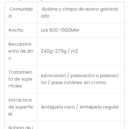
Comunida
Bobina y chapa de acero galvaniz
d:
ado
Ancho:
Los 600-1500MM
Recubrimi
ento de zin
Z40g-275g / m2
c:
Tratamien
lubricación / pasivación o pasivaci
to de supe
ón / pase cutáneo sin cromo
rficies:
Estráctica
de superfic
lentejuela cero / lentejuela regular
ie:
Bobina de i