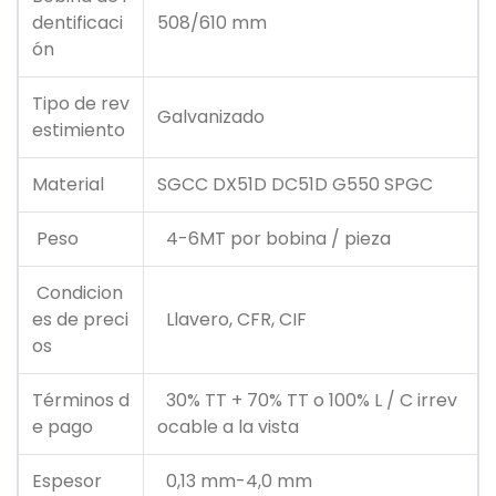
dentificaci
508/610 mm
ón
Tipo de rev
Galvanizado
estimiento
Material
SGCC DX51D DC51D G550 SPGC
Peso
4-6MT por bobina / pieza
Condicion
es de preci
Llavero, CFR, CIF
os
Términos d
30% TT + 70% TT o 100% L / C irrev
e pago
ocable a la vista
Espesor
0,13 mm-4,0 mm