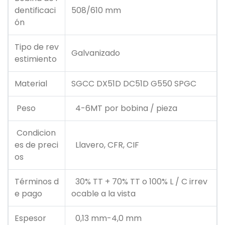
dentificaci
508/610 mm
ón
Tipo de rev
Galvanizado
estimiento
Material
SGCC DX51D DC51D G550 SPGC
Peso
4-6MT por bobina / pieza
Condicion
es de preci
Llavero, CFR, CIF
os
Términos d
30% TT + 70% TT o 100% L / C irrev
e pago
ocable a la vista
Espesor
0,13 mm-4,0 mm