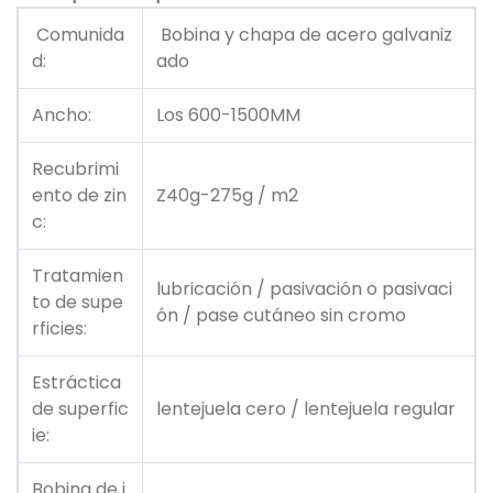
Comunida
Bobina y chapa de acero galvaniz
d:
ado
Ancho:
Los 600-1500MM
Recubrimi
ento de zin
Z40g-275g / m2
c:
Tratamien
lubricación / pasivación o pasivaci
to de supe
ón / pase cutáneo sin cromo
rficies:
Estráctica
de superfic
lentejuela cero / lentejuela regular
ie:
Bobina de i