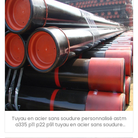
Tuyau en acier sans soudure personnalisé astm
a335 p11 p22 p91 tuyau en acier sans soudure
hautement allié pour l'énergie électrique chimique
pétrolière