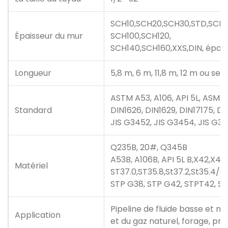
SCH10,SCH20,SCH30,STD,SCH4
Épaisseur du mur
SCH100,SCH120,
SCH140,SCH160,XXS,DIN, épais
Longueur
5,8 m, 6 m, 11,8 m, 12 m ou sel
ASTM A53, A106, API 5L, ASME
Standard
DIN1626, DIN1629, DIN17175, D
JIS G3452, JIS G3454, JIS G34
Q235B, 20#, Q345B
A53B, A106B, API 5L B,X42,X46
Matériel
ST37.0,ST35.8,St37.2,St35.4/8
STP G38, STP G42, STPT42, ST
Pipeline de fluide basse et m
Application
et du gaz naturel, forage, pr