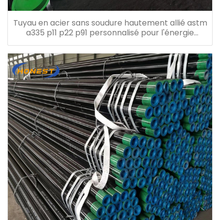
Tuyau en acier sans soudure hautement allié astm
a335 p11 p22 p91 personnalisé pour l'énergie
électrique chimique du pétrole