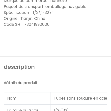
Marque de commerce : honnête
Paquet de transport, emballage navigable
Spécification：1/2\"-32\"
Origine : Tianjin, Chine
Code SH：73041990000
description
détails du produit
Nom
Tubes sans soudure en acier
La taille du tuyau
1/2-"32"