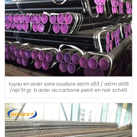
tuyau en acier sans soudure astm a53 / astm a106
/api 5l gr. b acier au carbone peint en noir sch40