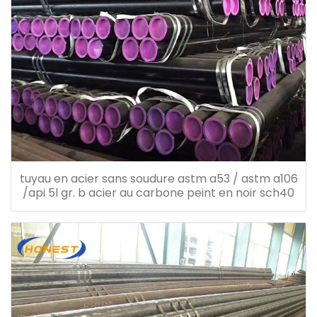
tuyau en acier sans soudure astm a53 / astm a106
/api 5l gr. b acier au carbone peint en noir sch40