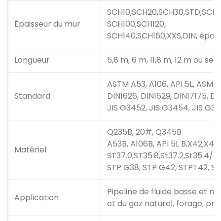
SCH10,SCH20,SCH30,STD,SCH4
Épaisseur du mur
SCH100,SCH120,
SCH140,SCH160,XXS,DIN, épais
Longueur
5,8 m, 6 m, 11,8 m, 12 m ou sel
ASTM A53, A106, API 5L, ASME
Standard
DIN1626, DIN1629, DIN17175, D
JIS G3452, JIS G3454, JIS G34
Q235B, 20#, Q345B
A53B, A106B, API 5L B,X42,X46
Matériel
ST37.0,ST35.8,St37.2,St35.4/8
STP G38, STP G42, STPT42, ST
Pipeline de fluide basse et m
Application
et du gaz naturel, forage, pr