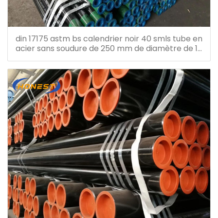
din 17175 astm bs calendrier noir 40 smls tube en
acier sans soudure de 250 mm de diamètre de 10
pouces