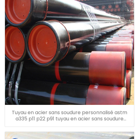
Tuyau en acier sans soudure personnalisé astm
a335 p11 p22 p91 tuyau en acier sans soudure
hautement allié pour l'énergie électrique chimique
pétrolière