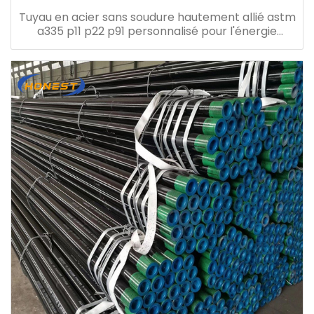
Tuyau en acier sans soudure hautement allié astm
a335 p11 p22 p91 personnalisé pour l'énergie
électrique chimique du pétrole