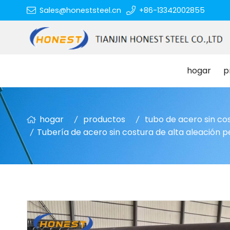
Sales@honeststeel.cn
+86-13342002855
hogar
p
hogar
productos
tubo de acero sin co
Tubería de acero sin costura de alta aleación 