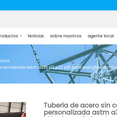
roductos
Noticias
sobre nosotros
agente local
stura
personalizada astm a335 p11 p22 p91 para energía eléctri
Tubería de acero sin c
personalizada astm a3