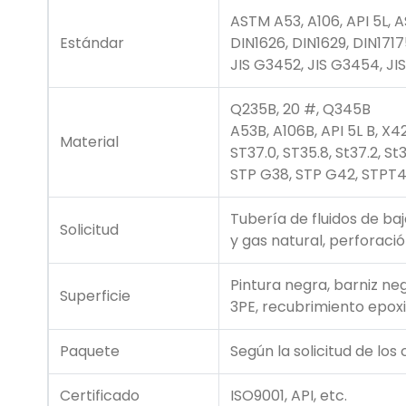
ASTM A53, A106, API 5L, 
Estándar
DIN1626, DIN1629, DIN171
JIS G3452, JIS G3454, JI
Q235B, 20 #, Q345B
A53B, A106B, API 5L B, X4
Material
ST37.0, ST35.8, St37.2, St3
STP G38, STP G42, STPT4
Tubería de fluidos de baj
Solicitud
y gas natural, perforaci
Pintura negra, barniz ne
Superficie
3PE, recubrimiento epoxi,
Paquete
Según la solicitud de los 
Certificado
ISO9001, API, etc.