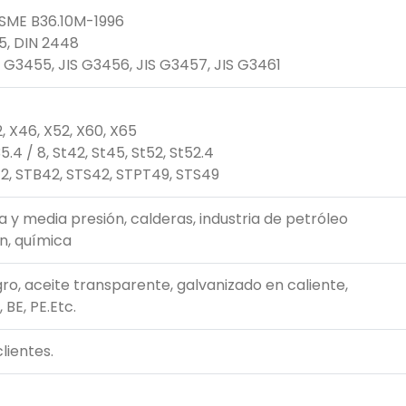
ASME B36.10M-1996
75, DIN 2448
S G3455, JIS G3456, JIS G3457, JIS G3461
2, X46, X52, X60, X65
5.4 / 8, St42, St45, St52, St52.4
2, STB42, STS42, STPT49, STS49
a y media presión, calderas, industria de petróleo
ón, química
gro, aceite transparente, galvanizado en caliente,
 BE, PE.Etc.
clientes.