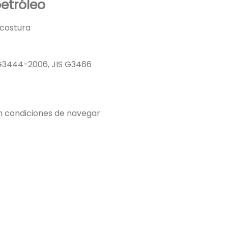
etróleo
 costura
IS G3444-2006, JIS G3466
n condiciones de navegar