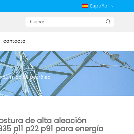
Español
contacto
ca química de petróleo
ostura de alta aleación
35 p11 p22 p91 para energía