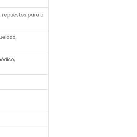
, repuestos para a
uelado,
médico,