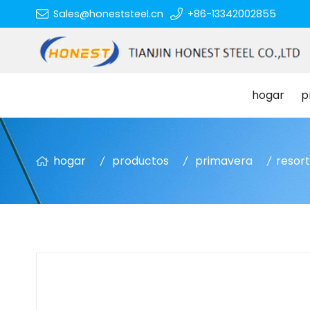
Sales@honeststeel.cn
+86-13342002855
hogar
p
hogar
productos
primavera
resor