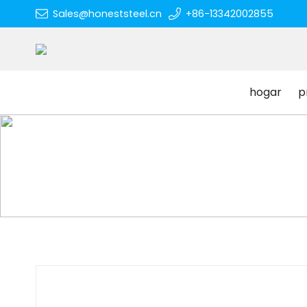
Sales@honeststeel.cn
+86-13342002855
hogar
p
hogar
productos
primavera
oem resorte de alto rendimiento tamaño perso