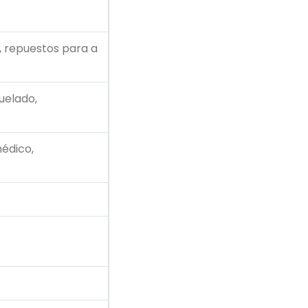
, repuestos para a
uelado,
médico,