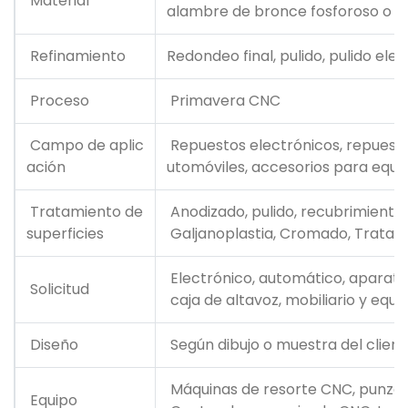
Material
alambre de bronce fosforoso o cu
Refinamiento
Redondeo final, pulido, pulido ele
Proceso
Primavera CNC
Campo de aplic
Repuestos electrónicos, repuesto
ación
utomóviles, accesorios para equip
Tratamiento de
Anodizado, pulido, recubrimiento 
superficies
Galjanoplastia, Cromado, Tratam
Electrónico, automático, aparato 
Solicitud
caja de altavoz, mobiliario y equi
Diseño
Según dibujo o muestra del client
Máquinas de resorte CNC, punzon
Equipo