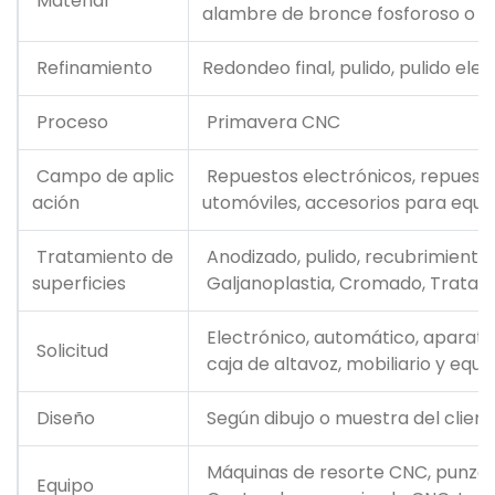
Material
alambre de bronce fosforoso o cu
Refinamiento
Redondeo final, pulido, pulido ele
Proceso
Primavera CNC
Campo de aplic
Repuestos electrónicos, repuesto
ación
utomóviles, accesorios para equip
Tratamiento de
Anodizado, pulido, recubrimiento 
superficies
Galjanoplastia, Cromado, Tratam
Electrónico, automático, aparato 
Solicitud
caja de altavoz, mobiliario y equi
Diseño
Según dibujo o muestra del client
Máquinas de resorte CNC, punzon
Equipo