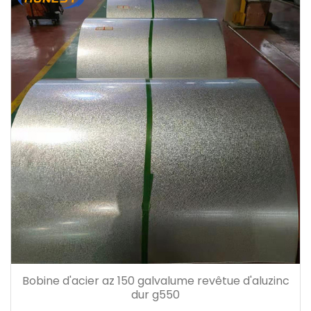
Bobine d'acier az 150 galvalume revêtue d'aluzinc
dur g550