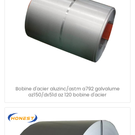
Bobine d'acier aluzinc/astm a792 galvalume
az150/dx51d az 120 bobine d'acier