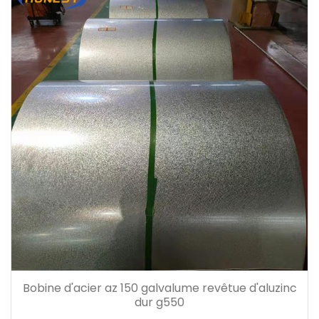
Bobine d'acier az 150 galvalume revêtue d'aluzinc
dur g550