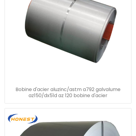
Bobine d'acier aluzinc/astm a792 galvalume
az150/dx51d az 120 bobine d'acier