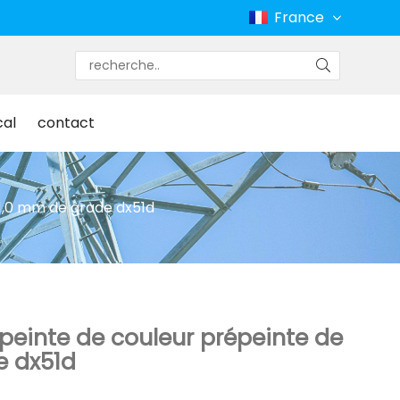
France
cal
contact
 1,0 mm de grade dx51d
peinte de couleur prépeinte de
e dx51d