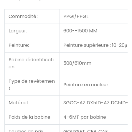
Commodité :
PPGI/PPGL
Largeur:
600--1500 MM
Peinture:
Peinture supérieure : 10-20μm
Bobine d'identificati
508/610mm
on
Type de revêtemen
Peinture en couleur
t
Matériel
SGCC-AZ DX51D-AZ DC51D-A
Poids de la bobine
4-6MT par bobine
Termes de prix
GOUSSET, CFR, CAF