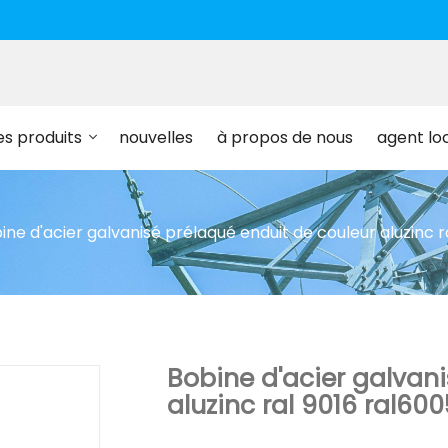
es produits
nouvelles
à propos de nous
agent lo
ine d'acier galvanisé prélaqué enduit de couleur aluzinc r
Bobine d'acier galvan
aluzinc ral 9016 ral600