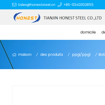
Sales@honeststeel.cn
+86-13342002855
domicile
d
maison
des produits
ppgi/ppgl
Bob