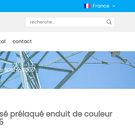
France
cal
contact
al 9016 ral6005
isé prélaqué enduit de couleur
5