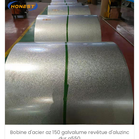
Bobine d'acier az 150 galvalume revêtue d'aluzinc
dur g550