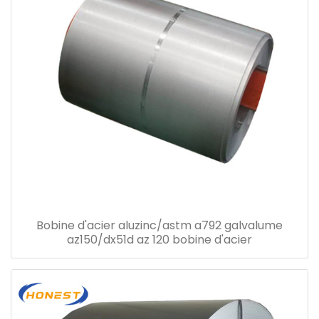
Bobine d'acier aluzinc/astm a792 galvalume
az150/dx51d az 120 bobine d'acier