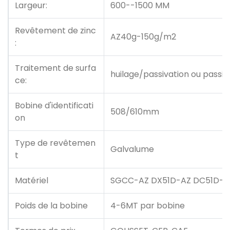
Largeur:
600--1500 MM
Revêtement de zinc
AZ40g-150g/m2
:
Traitement de surfa
huilage/passivation ou passi
ce:
Bobine d'identificati
508/610mm
on
Type de revêtemen
Galvalume
t
Matériel
SGCC-AZ DX51D-AZ DC51D-A
Poids de la bobine
4-6MT par bobine