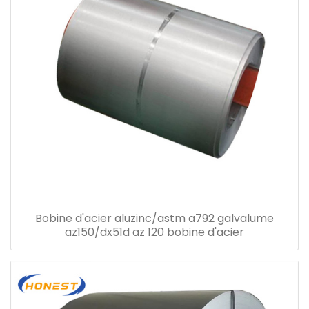
Bobine d'acier aluzinc/astm a792 galvalume
az150/dx51d az 120 bobine d'acier