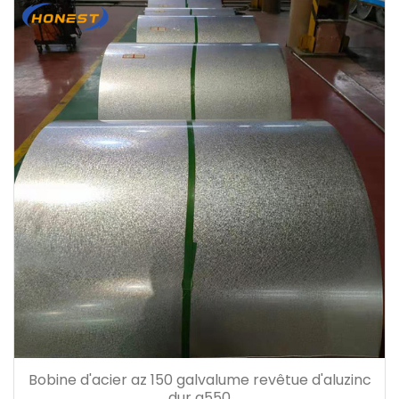
Bobine d'acier az 150 galvalume revêtue d'aluzinc
dur g550