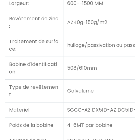
Largeur:
600--1500 MM
Revêtement de zinc
AZ40g-150g/m2
:
Traitement de surfa
huilage/passivation ou passi
ce:
Bobine d'identificati
508/610mm
on
Type de revêtemen
Galvalume
t
Matériel
SGCC-AZ DX51D-AZ DC51D-A
Poids de la bobine
4-6MT par bobine