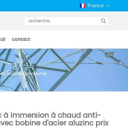
France
cal
contact
e la bobine galvalume
nc à immersion à chaud anti-
vec bobine d'acier aluzinc prix