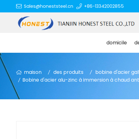
Sales@honeststeel.cn
+86-13342002855
domicile
d
maison
des produits
bobine d'acier ga
Bobine d'acier alu-zinc à immersion à chaud ant