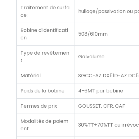
Traitement de surfa
huilage/passivation ou 
ce:
Bobine d'identificati
508/610mm
on
Type de revêtemen
Galvalume
t
Matériel
SGCC-AZ DX51D-AZ DC5
Poids de la bobine
4-6MT par bobine
Termes de prix
GOUSSET, CFR, CAF
Modalités de paiem
30%TT+70%TT ou irrévoc
ent