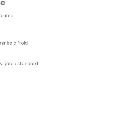
me
valume
minée à froid
avigable standard