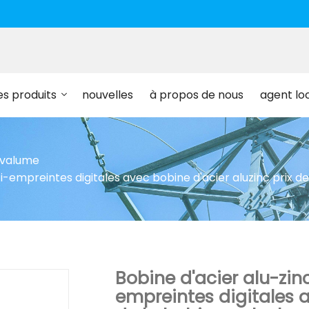
es produits
nouvelles
à propos de nous
agent lo
lvalume
i-empreintes digitales avec bobine d'acier aluzinc prix d
Bobine d'acier alu-zi
empreintes digitales a