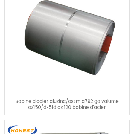
Bobine d'acier aluzinc/astm a792 galvalume
az150/dx51d az 120 bobine d'acier