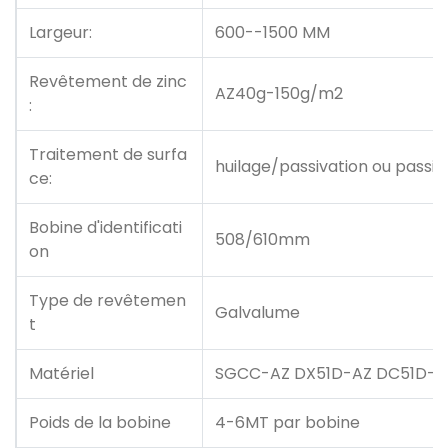
Largeur:
600--1500 MM
Revêtement de zinc
AZ40g-150g/m2
:
Traitement de surfa
huilage/passivation ou passi
ce:
Bobine d'identificati
508/610mm
on
Type de revêtemen
Galvalume
t
Matériel
SGCC-AZ DX51D-AZ DC51D-A
Poids de la bobine
4-6MT par bobine