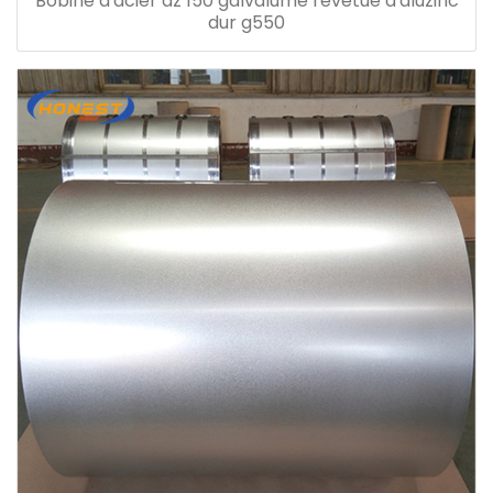
Bobine d'acier az 150 galvalume revêtue d'aluzinc
dur g550