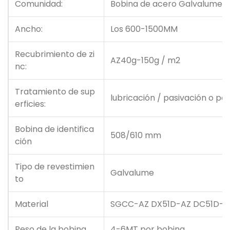
Comunidad:
Bobina de acero Galvalume
Ancho:
Los 600-1500MM
Recubrimiento de zi
AZ40g-150g / m2
nc:
Tratamiento de sup
lubricación / pasivación o p
erficies:
Bobina de identifica
508/610 mm
ción
Tipo de revestimien
Galvalume
to
Material
SGCC-AZ DX51D-AZ DC51D-A
Peso de la bobina
4-6MT por bobina