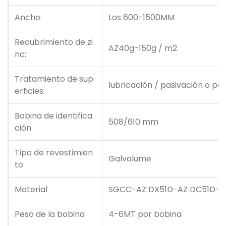
Ancho:
Los 600-1500MM
Recubrimiento de zi
AZ40g-150g / m2
nc:
Tratamiento de sup
lubricación / pasivación o p
erficies:
Bobina de identifica
508/610 mm
ción
Tipo de revestimien
Galvalume
to
Material
SGCC-AZ DX51D-AZ DC51D-A
Peso de la bobina
4-6MT por bobina