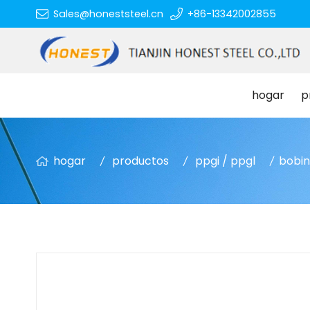
Sales@honeststeel.cn
+86-13342002855
hogar
p
hogar
productos
ppgi / ppgl
bobin