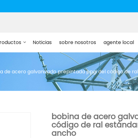
roductos
Noticias
sobre nosotros
agente local
a de acero galvanizado prepintada ppgi del código de r
bobina de acero galva
código de ral estánda
ancho