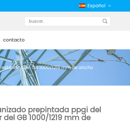
Español
contacto
al estándar del GB 1000/1219 mm de ancho
nizado prepintada ppgi del
r del GB 1000/1219 mm de