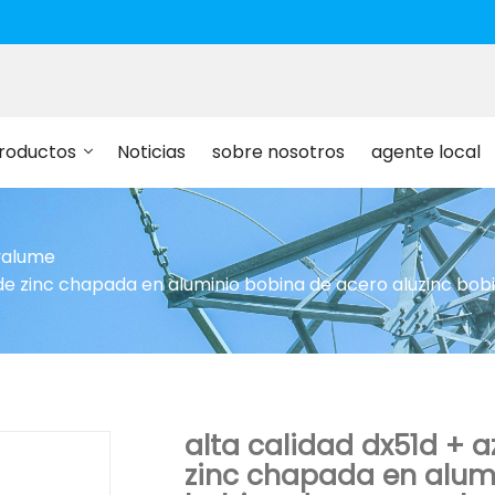
roductos
Noticias
sobre nosotros
agente local
valume
 de zinc chapada en aluminio bobina de acero aluzinc bo
alta calidad dx51d + 
zinc chapada en alumi