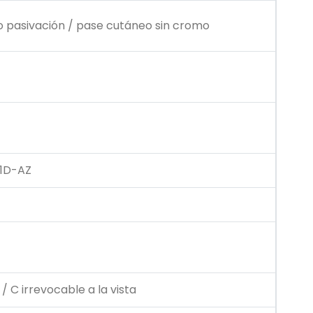
 o pasivación / pase cutáneo sin cromo
1D-AZ
/ C irrevocable a la vista