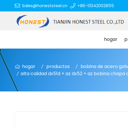
Sales@honeststeel.cn
+86-13342002855
hogar
p
hogar
productos
bobina de acero gal
alta calidad dx51d + az dx52 + az bobina chapa