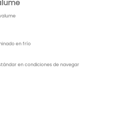
alume
lvalume
minado en frío
stándar en condiciones de navegar