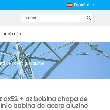
Español
contacto
bina de acero galvalume
az dx52 + az bobina chapa de
nio bobina de acero aluzinc