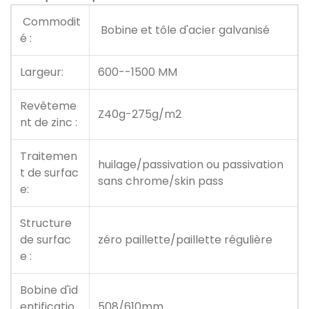
Commodit
Bobine et tôle d'acier galvanisé
é :
Largeur:
600--1500 MM
Revêteme
Z40g-275g/m2
nt de zinc :
Traitemen
huilage/passivation ou passivation
t de surfac
sans chrome/skin pass
e:
Structure
de surfac
zéro paillette/paillette régulière
e :
Bobine d'id
entificatio
508/610mm