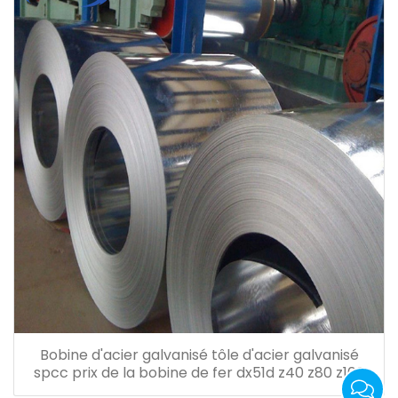
Bobine d'acier galvanisé tôle d'acier galvanisé
spcc prix de la bobine de fer dx51d z40 z80 z100
z120 z180 z200 z275