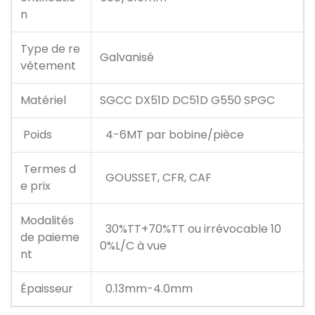
n
Type de re
Galvanisé
vêtement
Matériel
SGCC DX51D DC51D G550 SPGC
Poids
4-6MT par bobine/pièce
Termes d
GOUSSET, CFR, CAF
e prix
Modalités
30%TT+70%TT ou irrévocable 10
de paieme
0%L/C à vue
nt
Épaisseur
0.13mm-4.0mm