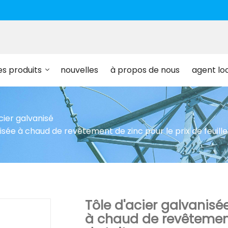
es produits
nouvelles
à propos de nous
agent lo
cier galvanisé
isée à chaud de revêtement de zinc pour le prix de feuille
Tôle d'acier galvanisé
à chaud de revêtement 