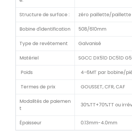
e:
Structure de surface :
zéro paillette/paillette
Bobine d'identification
508/610mm
Type de revêtement
Galvanisé
Matériel
SGCC DX51D DC51D G5
Poids
4-6MT par bobine/pi
Termes de prix
GOUSSET, CFR, CAF
Modalités de paiemen
30%TT+70%TT ou irrév
t
Épaisseur
0.13mm-4.0mm