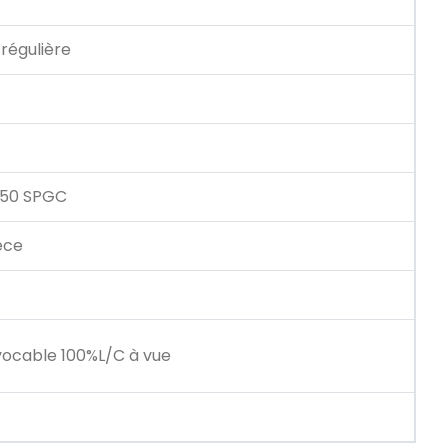
 régulière
50 SPGC
èce
ocable 100%L/C à vue