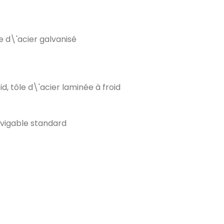
e d\'acier galvanisé
d, tôle d\'acier laminée à froid
avigable standard