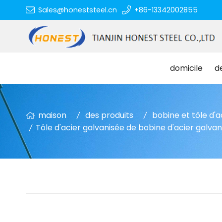
Sales@honeststeel.cn
+86-13342002855
domicile
d
maison
des produits
bobine et tôle d'a
Tôle d'acier galvanisée de bobine d'acier galvan