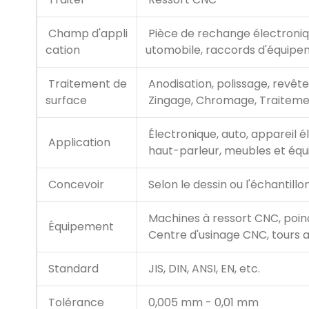
Champ d'appli
Pièce de rechange électroniqu
cation
utomobile, raccords d'équipe
Traitement de
Anodisation, polissage, revêt
surface
Zingage, Chromage, Traiteme
Électronique, auto, appareil é
Application
haut-parleur, meubles et équi
Concevoir
Selon le dessin ou l'échantillon
Machines à ressort CNC, poin
Équipement
Centre d'usinage CNC, tours au
Standard
JIS, DIN, ANSI, EN, etc.
Tolérance
0,005 mm - 0,01 mm