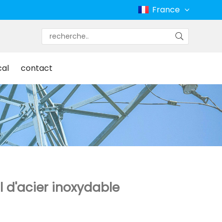
France
cal
contact
l d'acier inoxydable