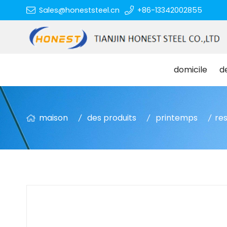
Sales@honeststeel.cn
+86-13342002855
domicile
d
maison
des produits
printemps
res