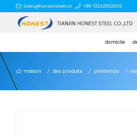
Sales@honeststeel.cn
+86-13342002855
domicile
d
maison
des produits
printemps
res