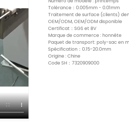
Numéro de modèle : printemps
Tolérance：0.005mm - 0.01mm
Traitement de surface (clients) d
OEM/ODM, OEM/ODM disponible
Certificat：SGS et BV
Marque de commerce : honnête
Paquet de transport: poly-sac en m
Spécification：0.15-20.0mm
Origine : Chine
Code SH：7320909000