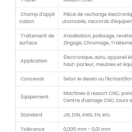
Champ d'appli
Pièce de rechange électroniqu
cation
utomobile, raccords d'équipe
Traitement de
Anodisation, polissage, revêt
surface
Zingage, Chromage, Traiteme
Électronique, auto, appareil é
Application
haut-parleur, meubles et équi
Concevoir
Selon le dessin ou l'échantillon
Machines à ressort CNC, poin
Équipement
Centre d'usinage CNC, tours au
Standard
JIS, DIN, ANSI, EN, etc.
Tolérance
0,005 mm - 0,01 mm