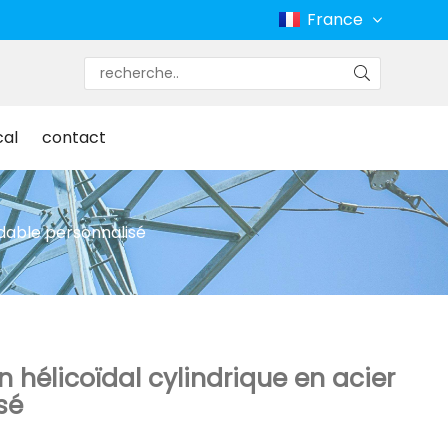
France
cal
contact
ydable personnalisé
 hélicoïdal cylindrique en acier
sé