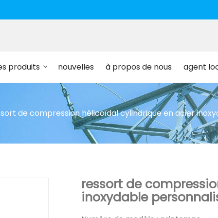
es produits
nouvelles
à propos de nous
agent lo
sort de compression hélicoïdal cylindrique en acier inox
ressort de compression
inoxydable personnali