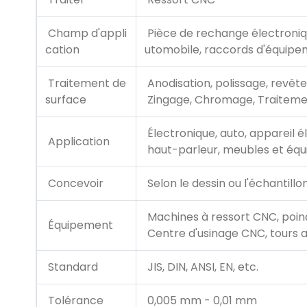
Champ d'appli
Pièce de rechange électroniqu
cation
utomobile, raccords d'équipe
Traitement de
Anodisation, polissage, revêt
surface
Zingage, Chromage, Traiteme
Électronique, auto, appareil é
Application
haut-parleur, meubles et équi
Concevoir
Selon le dessin ou l'échantillon
Machines à ressort CNC, poin
Équipement
Centre d'usinage CNC, tours au
Standard
JIS, DIN, ANSI, EN, etc.
Tolérance
0,005 mm - 0,01 mm