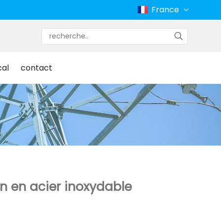
France
cal
contact
on en acier inoxydable