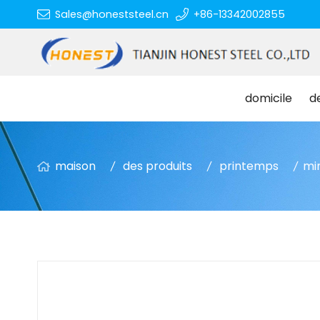
Sales@honeststeel.cn
+86-13342002855
domicile
d
maison
des produits
printemps
min