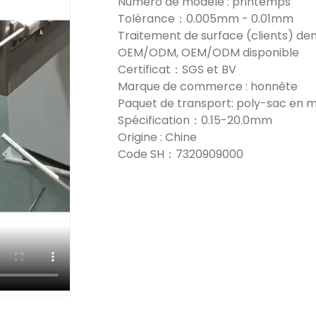
Numéro de modèle : printemps
Tolérance：0.005mm - 0.01mm
Traitement de surface (clients) d
OEM/ODM, OEM/ODM disponible
Certificat：SGS et BV
Marque de commerce : honnête
Paquet de transport: poly-sac en m
Spécification：0.15-20.0mm
Origine : Chine
Code SH：7320909000