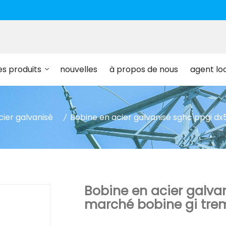
es produits
nouvelles
à propos de nous
agent lo
cier galvanisé
Bobine en acier galvanisé sghc ppgi d
Bobine en acier galva
marché bobine gi tr