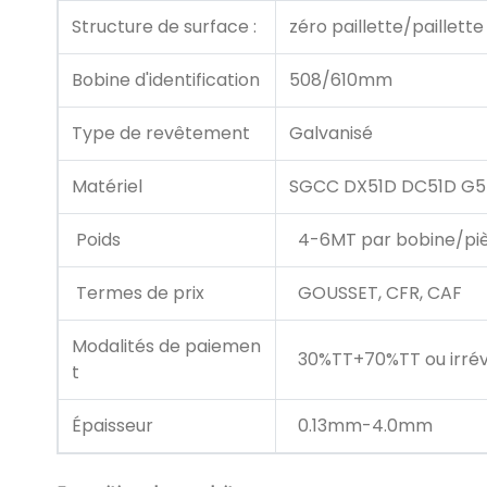
Structure de surface :
zéro paillette/paillette
Bobine d'identification
508/610mm
Type de revêtement
Galvanisé
Matériel
SGCC DX51D DC51D G5
Poids
4-6MT par bobine/pi
Termes de prix
GOUSSET, CFR, CAF
Modalités de paiemen
30%TT+70%TT ou irrév
t
Épaisseur
0.13mm-4.0mm