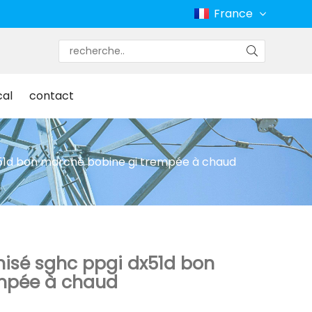
France
cal
contact
x51d bon marché bobine gi trempée à chaud
nisé sghc ppgi dx51d bon
empée à chaud