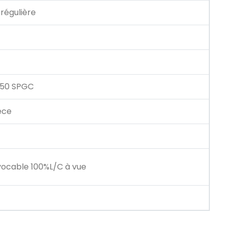
 régulière
50 SPGC
èce
ocable 100%L/C à vue