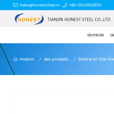
Sales@honeststeel.cn
+86-13342002855
domicile
d
maison
des produits
bobine et tôle d'a